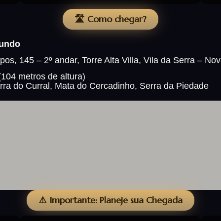
🛣️ Como chegar?
Mundo
s, 145 – 2º andar, Torre Alta Villa, Vila da Serra – N
(104 metros de altura)
rra do Curral, Mata do Cercadinho, Serra da Piedade
⚠️ Importante: Planeje sua Chegada