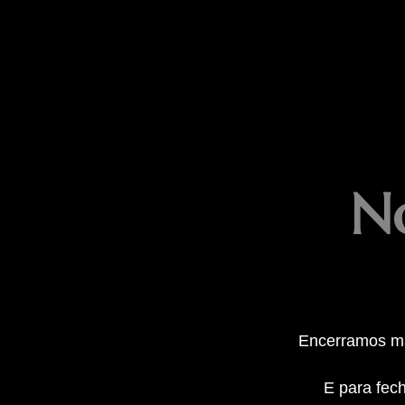
N
Encerramos mai
E para fec