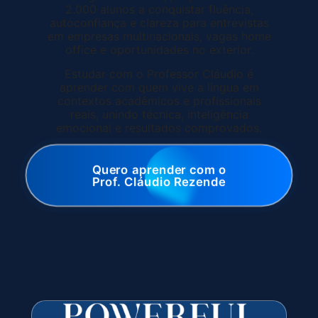
2.000 alunos a conquistar fluência,
autoconfiança e clareza para entrevistas
em empresas multinacionais, vagas home
office e oportunidades no exterior.
Estudar com o Professor Cláudio é
aprender com quem vive a língua em
contextos acadêmicos e profissionais
reais, unindo técnica, inteligência
emocional e resultados comprovados.
Quero aprender com o
Prof. Cláudio Rezende